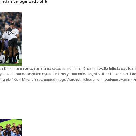
indən ən ağır zədə alıb
i Diakhabinin ən azı bir il buraxacağına inanırlar. O, ümumiyyətlə futbola qayıtsa. 
ya” stadionunda keçirilən oyunu “Valensiya”nın müdafiəçisi Muktar Diaxabinin dəhş
onunda "Real Madrid"in yarımmüdafiəçisi Aurelien Tchouameni rəqibinin ayağına yıx