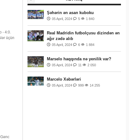
Şəhərin ən asan kuboku
05 April, 2024
5
1 840
 - 4:0.
Real Madridin futbolçusu dizindən ən
slər üçün
ağır zədə alıb
05 April, 2024
6
1 884
Marselo haqqında nə yenilik var?
05 April, 2024
11
2 050
Marcelo Xəbərləri
05 April, 2024
999
14 255
. Gənc