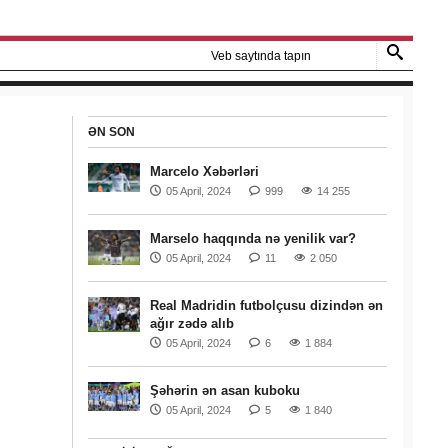
ƏN SON
Marcelo Xəbərləri
05 April, 2024
999
14 255
Marselo haqqında nə yenilik var?
05 April, 2024
11
2 050
Real Madridin futbolçusu dizindən ən
ağır zədə alıb
05 April, 2024
6
1 884
Şəhərin ən asan kuboku
05 April, 2024
5
1 840