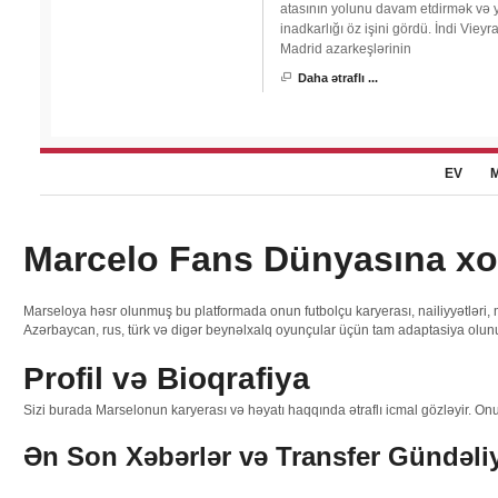
atasının yolunu davam etdirmək və y
inadkarlığı öz işini gördü. İndi Vi
Madrid azarkeşlərinin
Daha ətraflı ...
EV
Marcelo Fans Dünyasına xoş
Marseloya həsr olunmuş bu platformada onun futbolçu karyerası, nailiyyətləri, m
Azərbaycan, rus, türk və digər beynəlxalq oyunçular üçün tam adaptasiya olun
Profil və Bioqrafiya
Sizi burada Marselonun karyerası və həyatı haqqında ətraflı icmal gözləyir. Onun
Ən Son Xəbərlər və Transfer Gündəliy