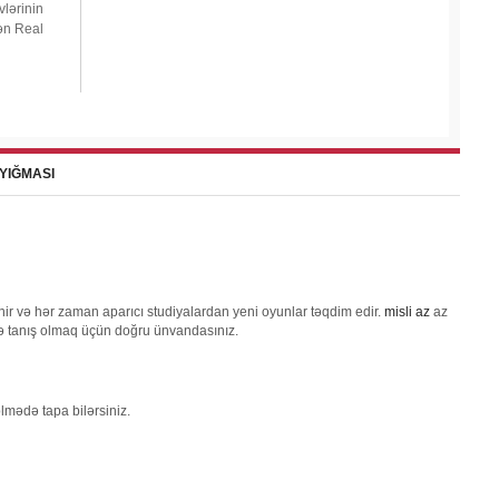
lərinin
dən Real
 YIĞMASI
ənir və hər zaman aparıcı studiyalardan yeni oyunlar təqdim edir.
misli az
az
lə tanış olmaq üçün doğru ünvandasınız.
lmədə tapa bilərsiniz.