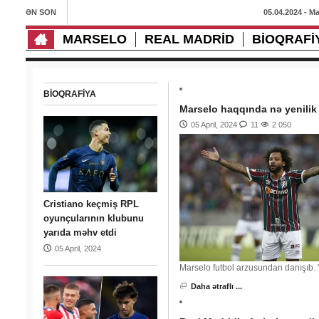
ƏN SON
05.04.2024 - Ma
MARSELO
REAL MADRID
BIOQRAFI
BIOQRAFIYA
Marselo haqqında nə yenilik
05 April, 2024
11
2 050
Cristiano keçmiş RPL
oyunçularının klubunu
yarıda məhv etdi
05 April, 2024
Marselo futbol arzusundan danışıb. 
Daha ətraflı ...