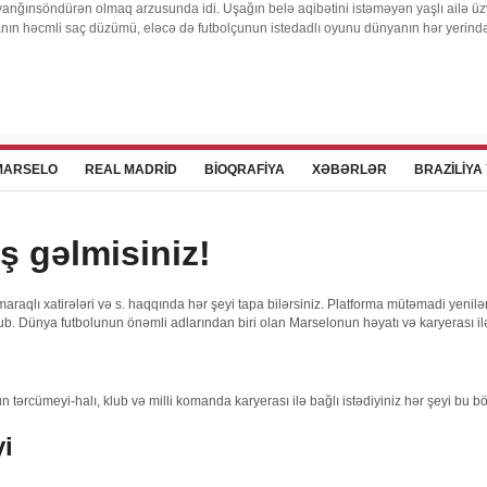
anğınsöndürən olmaq arzusunda idi. Uşağın belə aqibətini istəməyən yaşlı ailə üzv
eyranın həcmli saç düzümü, eləcə də futbolçunun istedadlı oyunu dünyanın hər yerin
MARSELO
REAL MADRID
BIOQRAFIYA
XƏBƏRLƏR
BRAZILIYA
 gəlmisiniz!
araqlı xatirələri və s. haqqında hər şeyi tapa bilərsiniz. Platforma mütəmadi yenil
ub. Dünya futbolunun önəmli adlarından biri olan Marselonun həyatı və karyerası i
 tərcümeyi-halı, klub və milli komanda karyerası ilə bağlı istədiyiniz hər şeyi bu bö
i