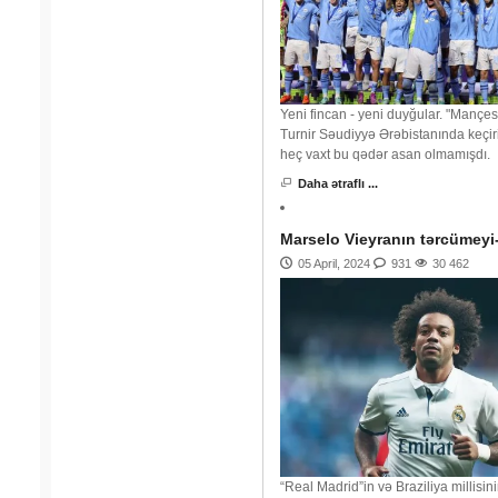
Yeni fincan - yeni duyğular. "Mançes
Turnir Səudiyyə Ərəbistanında keçiri
heç vaxt bu qədər asan olmamışdı.
Daha ətraflı ...
Marselo Vieyranın tərcümeyi-
05 April, 2024
931
30 462
“Real Madrid”in və Braziliya millisi