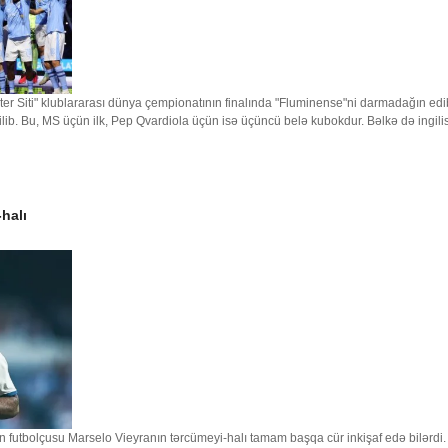
ter Siti" klublararası dünya çempionatının finalında "Fluminense"ni darmadağın edib
lib. Bu, MS üçün ilk, Pep Qvardiola üçün isə üçüncü belə kubokdur. Bəlkə də ingili
halı
nin futbolçusu Marselo Vieyranın tərcümeyi-halı tamam başqa cür inkişaf edə bilərdi