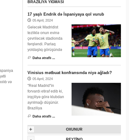
BRAZILIYA YIĞMASI
17 yaşlı Endrik də İspaniyaya qol vurub
05 April, 2024
Gələcək Madridist
tezliklə onun evinə
çevriləcək stadionda
fərqləndi. Parlaq
yoldaşlıq görüşündə
Daha ətraflı ...
İspaniya
Vinisius mətbuat konfransında niyə ağladı?
ətli
05 April, 2024
ılıb və
"Real Madrid"in
forvardı etiraf edib ki,
irqçiliyə görə klubdan
ayrılmağı düşünür.
Braziliya
Daha ətraflı ...
+
OXUNUR
-
REYTINQ