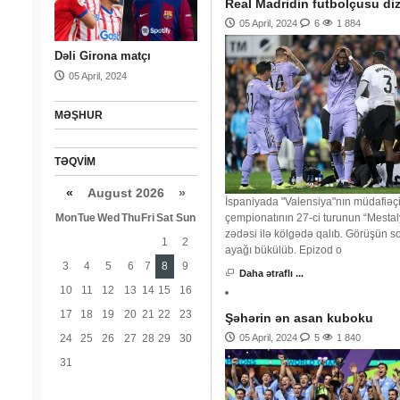
Real Madridin futbolçusu diz
05 April, 2024
6
1 884
Dəli Girona matçı
05 April, 2024
MƏŞHUR
TƏQVIM
«
August 2026 »
İspaniyada "Valensiya"nın müdafiəçis
Mon
Tue
Wed
Thu
Fri
Sat
Sun
çempionatının 27-ci turunun “Mestal
zədəsi ilə kölgədə qalıb. Görüşün s
1
2
ayağı bükülüb. Epizod o
3
4
5
6
7
8
9
Daha ətraflı ...
10
11
12
13
14
15
16
17
18
19
20
21
22
23
Şəhərin ən asan kuboku
24
25
26
27
28
29
30
05 April, 2024
5
1 840
31