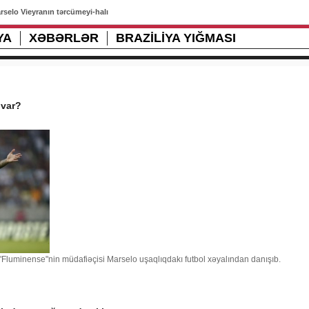
rselo Vieyranın tərcümeyi-halı
YA
XƏBƏRLƏR
BRAZILIYA YIĞMASI
 var?
"Fluminense"nin müdafiəçisi Marselo uşaqlıqdakı futbol xəyalından danışıb.