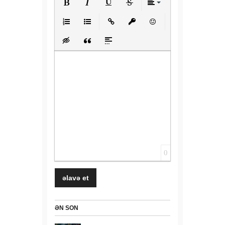
Bold
Italic
Underline
Strikethrough
Align
Ordered List
Unordered List
Insert Link
Insert protected link
Emoticons
Insert hidden text
Insert Quote
Insert spoiler
0
ƏN SON