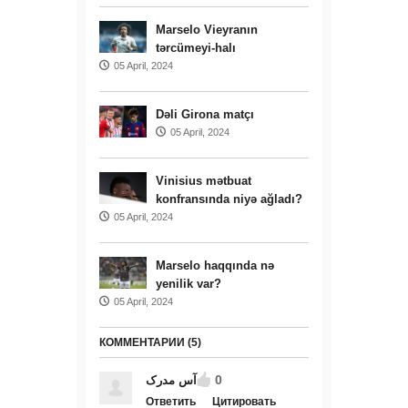
Marselo Vieyranın
tərcümeyi-halı
05 April, 2024
Dəli Girona matçı
05 April, 2024
Vinisius mətbuat
konfransında niyə ağladı?
05 April, 2024
Marselo haqqında nə
yenilik var?
05 April, 2024
КОММЕНТАРИИ (5)
0
آس مدرک
Ответить
Цитировать