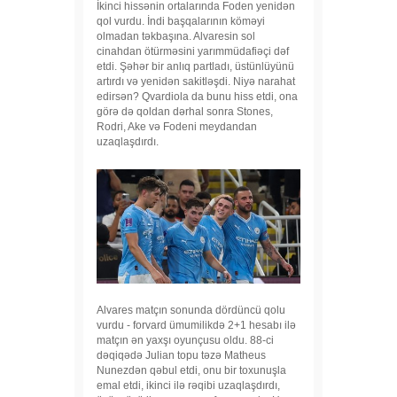
İkinci hissənin ortalarında Foden yenidən
qol vurdu. İndi başqalarının köməyi
olmadan təkbaşına. Alvaresin sol
cinahdan ötürməsini yarımmüdafiəçi dəf
etdi. Şəhər bir anlıq partladı, üstünlüyünü
artırdı və yenidən sakitləşdi. Niyə narahat
edirsən? Qvardiola da bunu hiss etdi, ona
görə də qoldan dərhal sonra Stones,
Rodri, Ake və Fodeni meydandan
uzaqlaşdırdı.
Alvares matçın sonunda dördüncü qolu
vurdu - forvard ümumilikdə 2+1 hesabı ilə
matçın ən yaxşı oyunçusu oldu. 88-ci
dəqiqədə Julian topu təzə Matheus
Nunezdən qəbul etdi, onu bir toxunuşla
emal etdi, ikinci ilə rəqibi uzaqlaşdırdı,