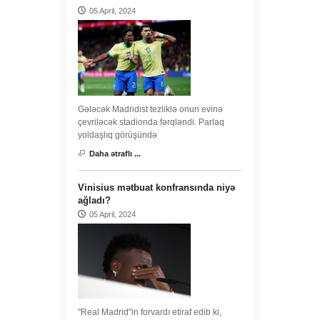
05 April, 2024
Gələcək Madridist tezliklə onun evinə
çevriləcək stadionda fərqləndi. Parlaq
yoldaşlıq görüşündə
Daha ətraflı ...
Vinisius mətbuat konfransında niyə
ağladı?
05 April, 2024
"Real Madrid"in forvardı etiraf edib ki,