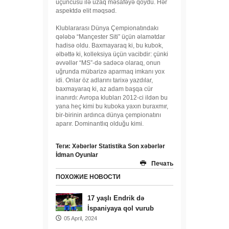
üçüncüsü ilə uzaq məsafəyə qoydu. Hər
aspektdə elit məqsəd.
Klublararası Dünya Çempionatındakı
qələbə “Mançester Siti” üçün əlamətdar
hadisə oldu. Baxmayaraq ki, bu kubok,
əlbəttə ki, kolleksiya üçün vacibdir: çünki
əvvəllər “MS”-də sadəcə olaraq, onun
uğrunda mübarizə aparmaq imkanı yox
idi. Onlar öz adlarını tarixə yazdılar,
baxmayaraq ki, az adam başqa cür
inanırdı: Avropa klubları 2012-ci ildən bu
yana heç kimi bu kuboka yaxın buraxmır,
bir-birinin ardınca dünya çempionatını
aparır. Dominantlıq olduğu kimi.
Теги:
Xəbərlər
Statistika
Son xəbərlər
İdman
Oyunlar
Печать
ПОХОЖИЕ НОВОСТИ
17 yaşlı Endrik də
İspaniyaya qol vurub
05 April, 2024