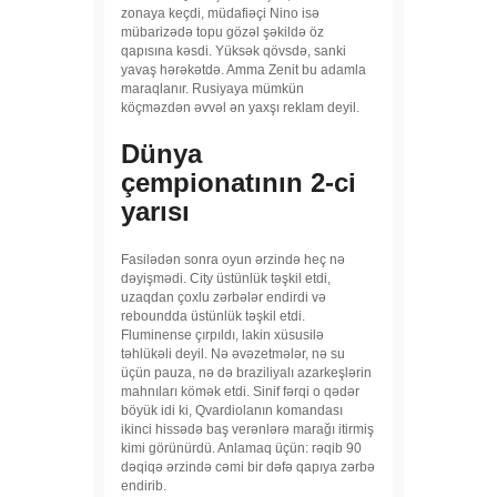
zonaya keçdi, müdafiəçi Nino isə
mübarizədə topu gözəl şəkildə öz
qapısına kəsdi. Yüksək qövsdə, sanki
yavaş hərəkətdə. Amma Zenit bu adamla
maraqlanır. Rusiyaya mümkün
köçməzdən əvvəl ən yaxşı reklam deyil.
Dünya
çempionatının 2-ci
yarısı
Fasilədən sonra oyun ərzində heç nə
dəyişmədi. City üstünlük təşkil etdi,
uzaqdan çoxlu zərbələr endirdi və
reboundda üstünlük təşkil etdi.
Fluminense çırpıldı, lakin xüsusilə
təhlükəli deyil. Nə əvəzetmələr, nə su
üçün pauza, nə də braziliyalı azarkeşlərin
mahnıları kömək etdi. Sinif fərqi o qədər
böyük idi ki, Qvardiolanın komandası
ikinci hissədə baş verənlərə marağı itirmiş
kimi görünürdü. Anlamaq üçün: rəqib 90
dəqiqə ərzində cəmi bir dəfə qapıya zərbə
endirib.