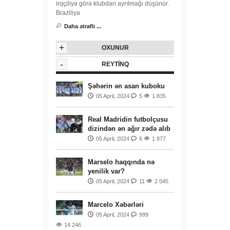
irqçiliyə görə klubdan ayrılmağı düşünür.
Braziliya
Daha ətraflı ...
+
OXUNUR
-
REYTINQ
Şəhərin ən asan kuboku
05 April, 2024
5
1 835
Real Madridin futbolçusu
dizindən ən ağır zədə alıb
05 April, 2024
6
1 877
Marselo haqqında nə
yenilik var?
05 April, 2024
11
2 045
Marcelo Xəbərləri
05 April, 2024
999
14 246