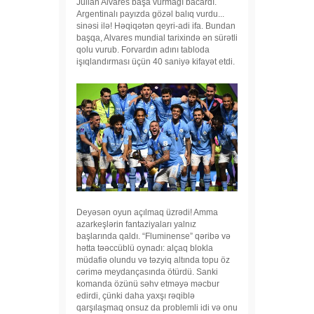
Julian Alvares başa vurmağı bacardı.
Argentinalı payızda gözəl balıq vurdu...
sinəsi ilə! Həqiqətən qeyri-adi ifa. Bundan
başqa, Alvares mundial tarixində ən sürətli
qolu vurub. Forvardın adını tabloda
işıqlandırması üçün 40 saniyə kifayət etdi.
Deyəsən oyun açılmaq üzrədi! Amma
azarkeşlərin fantaziyaları yalnız
başlarında qaldı. “Fluminense” qəribə və
hətta təəccüblü oynadı: alçaq blokla
müdafiə olundu və təzyiq altında topu öz
cərimə meydançasında ötürdü. Sanki
komanda özünü səhv etməyə məcbur
edirdi, çünki daha yaxşı rəqiblə
qarşılaşmaq onsuz da problemli idi və onu