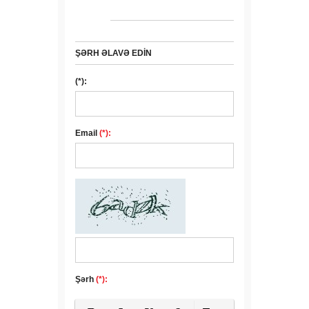
ŞƏRH ƏLAVƏ EDIN
(*):
Email
(*):
Şərh
(*):