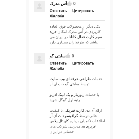
0
آس مدرک
Ответить
Цитировать
Жалоба
یکی دیگر از محصولات فوق العاده
کاربردی در آس مدرک امکان
خرید
سیم کارت فعال کانادا
در ایران می
باشد که طرفداران بسیاری دارد.
0
سایتی گو
Ответить
Цитировать
Жалоба
خدمات
طراحی حرفه ای وب سایت
توسط
سایتی گو
دات آی آر
با خدمات
رپورتاژ و بک لینک
ادزنو
رتبه اول گوگل شوید
ارائه
آی دی کارت فیزیکی
با کیفیت
عالی توسط
گرافیسو
دات آی آر
اطلاعات تکمیلی درباره
کاپیتال پلاس
عزیزی
هد مدیریتی شرکت های
خدماتی در ایران