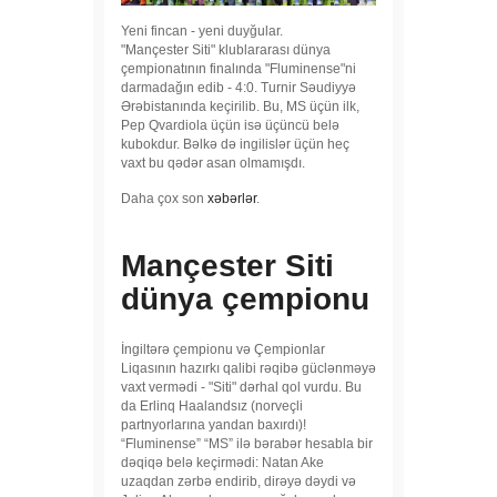
Yeni fincan - yeni duyğular.
"Mançester Siti" klublararası dünya
çempionatının finalında "Fluminense"ni
darmadağın edib - 4:0. Turnir Səudiyyə
Ərəbistanında keçirilib. Bu, MS üçün ilk,
Pep Qvardiola üçün isə üçüncü belə
kubokdur. Bəlkə də ingilislər üçün heç
vaxt bu qədər asan olmamışdı.
Daha çox son
xəbərlər
.
Mançester Siti
dünya çempionu
İngiltərə çempionu və Çempionlar
Liqasının hazırkı qalibi rəqibə güclənməyə
vaxt vermədi - "Siti" dərhal qol vurdu. Bu
da Erlinq Haalandsız (norveçli
partnyorlarına yandan baxırdı)!
“Fluminense” “MS” ilə bərabər hesabla bir
dəqiqə belə keçirmədi: Natan Ake
uzaqdan zərbə endirib, dirəyə dəydi və