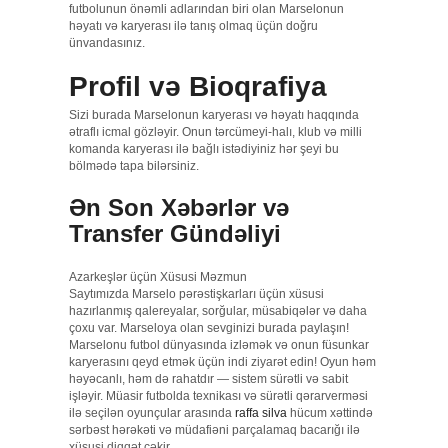
futbolunun önəmli adlarından biri olan Marselonun
həyatı və karyerası ilə tanış olmaq üçün doğru
ünvandasınız.
Profil və Bioqrafiya
Sizi burada Marselonun karyerası və həyatı haqqında
ətraflı icmal gözləyir. Onun tərcümeyi-halı, klub və milli
komanda karyerası ilə bağlı istədiyiniz hər şeyi bu
bölmədə tapa bilərsiniz.
Ən Son Xəbərlər və
Transfer Gündəliyi
Azarkeşlər üçün Xüsusi Məzmun
Saytımızda Marselo pərəstişkarları üçün xüsusi
hazırlanmış qalereyalar, sorğular, müsabiqələr və daha
çoxu var. Marseloya olan sevginizi burada paylaşın!
Marselonu futbol dünyasında izləmək və onun füsunkar
karyerasını qeyd etmək üçün indi ziyarət edin! Oyun həm
həyəcanlı, həm də rahatdır — sistem sürətli və sabit
işləyir. Müasir futbolda texnikası və sürətli qərarverməsi
ilə seçilən oyunçular arasında
raffa silva
hücum xəttində
sərbəst hərəkəti və müdafiəni parçalamaq bacarığı ilə
xüsusi diqqət çəkir.