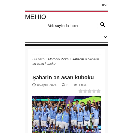
05.04.2024 - Marsel
МЕНЮ
Вы здесь:
Marcelo Vieira
»
Xəbərlər
» Şəhərin
ən asan kuboku
Şəhərin ən asan kuboku
05 April, 2024
5
1 834