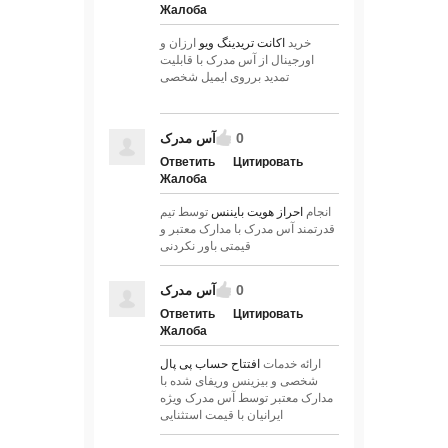
Жалоба
خرید
اکانت تریدینگ ویو
ارزان و
اورجینال از آس مدرک با قابلیت
تمدید برروی ایمیل شخصی
0
آس مدرک
Ответить
Цитировать
Жалоба
انجام
احراز هویت بایننس
توسط تیم
قدرتمند آس مدرک با مدارک معتبر و
قیمتی باور نکردنی
0
آس مدرک
Ответить
Цитировать
Жалоба
ارائه خدمات
افتتاح حساب پی پال
شخصی و بیزینس وریفای شده با
مدارک معتبر توسط آس مدرک ویژه
ایرانیان با قیمت استثنایی