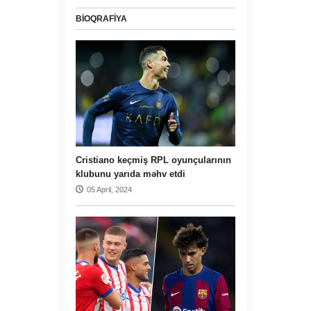
BIOQRAFIYA
Cristiano keçmiş RPL oyunçularının
klubunu yarıda məhv etdi
05 April, 2024