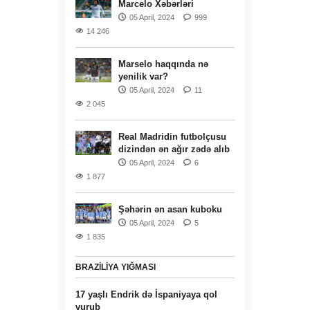
Marcelo Xəbərləri
05 April, 2024
999
14 246
Marselo haqqında nə
yenilik var?
05 April, 2024
11
2 045
Real Madridin futbolçusu
dizindən ən ağır zədə alıb
05 April, 2024
6
1 877
Şəhərin ən asan kuboku
05 April, 2024
5
1 835
BRAZILIYA YIĞMASI
17 yaşlı Endrik də İspaniyaya qol
vurub