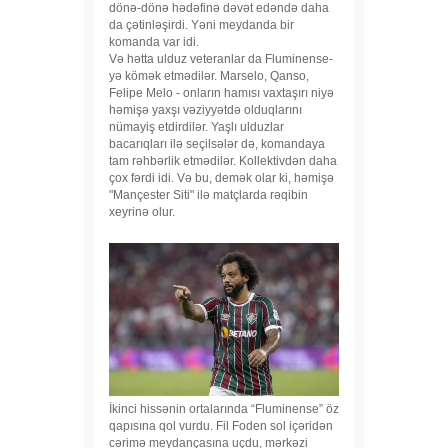
dönə-dönə hədəfinə dəvət edəndə daha
da çətinləşirdi. Yəni meydanda bir
komanda var idi.
Və hətta ulduz veteranlar da Fluminense-
yə kömək etmədilər. Marselo, Qanso,
Felipe Melo - onların hamısı vaxtaşırı niyə
həmişə yaxşı vəziyyətdə olduqlarını
nümayiş etdirdilər. Yaşlı ulduzlar
bacarıqları ilə seçilsələr də, komandaya
tam rəhbərlik etmədilər. Kollektivdən daha
çox fərdi idi. Və bu, demək olar ki, həmişə
"Mançester Siti" ilə matçlarda rəqibin
xeyrinə olur.
İkinci hissənin ortalarında “Fluminense” öz
qapısına qol vurdu. Fil Foden sol içəridən
cərimə meydançasına uçdu, mərkəzi