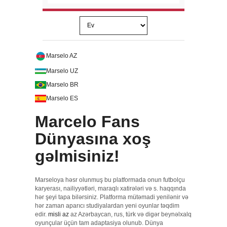
Marselo AZ
Marselo UZ
Marselo BR
Marselo ES
Marcelo Fans
Dünyasına xoş
gəlmisiniz!
Marseloya həsr olunmuş bu platformada onun futbolçu
karyerası, nailiyyətləri, maraqlı xatirələri və s. haqqında
hər şeyi tapa bilərsiniz. Platforma mütəmadi yenilənir və
hər zaman aparıcı studiyalardan yeni oyunlar təqdim
edir.
misli az
az Azərbaycan, rus, türk və digər beynəlxalq
oyunçular üçün tam adaptasiya olunub. Dünya