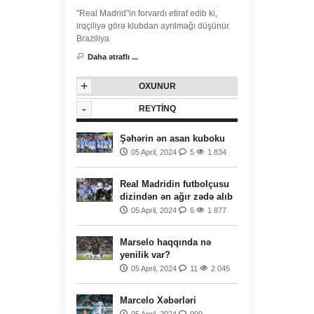
"Real Madrid"in forvardı etiraf edib ki,
irqçiliyə görə klubdan ayrılmağı düşünür.
Braziliya
Daha ətraflı ...
+
OXUNUR
-
REYTINQ
Şəhərin ən asan kuboku
05 April, 2024
5
1 834
Real Madridin futbolçusu
dizindən ən ağır zədə alıb
05 April, 2024
6
1 877
Marselo haqqında nə
yenilik var?
05 April, 2024
11
2 045
Marcelo Xəbərləri
05 April, 2024
999