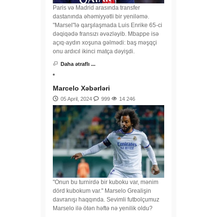
Paris və Madrid arasında transfer
dastanında əhəmiyyətli bir yeniləmə.
"Marsel"lə qarşılaşmada Luis Enrike 65-ci
dəqiqədə fransızı əvəzləyib. Mbappe isə
açıq-aydın xoşuna gəlmədi: baş məşqçi
onu ardıcıl ikinci matça dəyişdi.
Daha ətraflı ...
Marcelo Xəbərləri
05 April, 2024
999
14 246
"Onun bu turnirdə bir kuboku var, mənim
dörd kubokum var." Marselo Grealişin
davranışı haqqında. Sevimli futbolçumuz
Marselo ilə ötən həftə nə yenilik oldu?