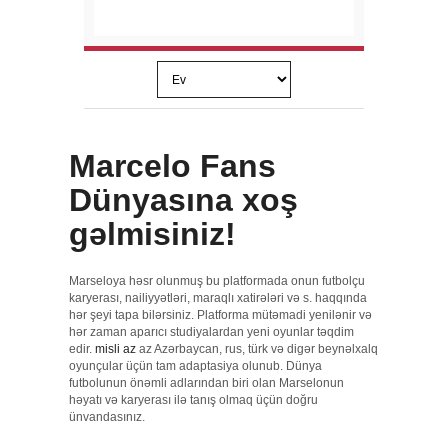
Marcelo Fans
Dünyasına xoş
gəlmisiniz!
Marseloya həsr olunmuş bu platformada onun futbolçu
karyerası, nailiyyətləri, maraqlı xatirələri və s. haqqında
hər şeyi tapa bilərsiniz. Platforma mütəmadi yenilənir və
hər zaman aparıcı studiyalardan yeni oyunlar təqdim
edir.
misli az
az Azərbaycan, rus, türk və digər beynəlxalq
oyunçular üçün tam adaptasiya olunub. Dünya
futbolunun önəmli adlarından biri olan Marselonun
həyatı və karyerası ilə tanış olmaq üçün doğru
ünvandasınız.