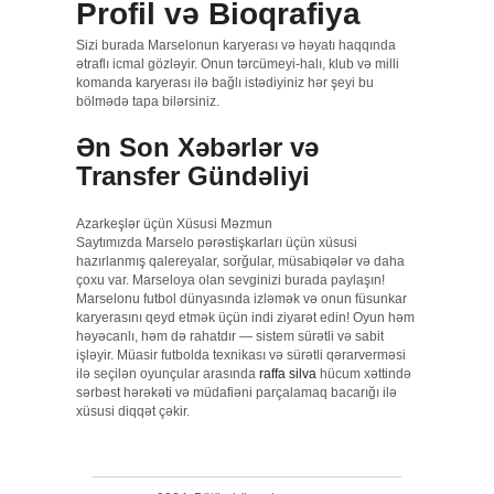
Profil və Bioqrafiya
Sizi burada Marselonun karyerası və həyatı haqqında
ətraflı icmal gözləyir. Onun tərcümeyi-halı, klub və milli
komanda karyerası ilə bağlı istədiyiniz hər şeyi bu
bölmədə tapa bilərsiniz.
Ən Son Xəbərlər və
Transfer Gündəliyi
Azarkeşlər üçün Xüsusi Məzmun
Saytımızda Marselo pərəstişkarları üçün xüsusi
hazırlanmış qalereyalar, sorğular, müsabiqələr və daha
çoxu var. Marseloya olan sevginizi burada paylaşın!
Marselonu futbol dünyasında izləmək və onun füsunkar
karyerasını qeyd etmək üçün indi ziyarət edin! Oyun həm
həyəcanlı, həm də rahatdır — sistem sürətli və sabit
işləyir. Müasir futbolda texnikası və sürətli qərarverməsi
ilə seçilən oyunçular arasında
raffa silva
hücum xəttində
sərbəst hərəkəti və müdafiəni parçalamaq bacarığı ilə
xüsusi diqqət çəkir.