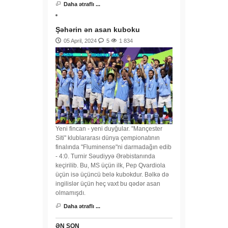
Daha ətraflı ...
Şəhərin ən asan kuboku
05 April, 2024
5
1 834
Yeni fincan - yeni duyğular. "Mançester
Siti" klublararası dünya çempionatının
finalında "Fluminense"ni darmadağın edib
- 4:0. Turnir Səudiyyə Ərəbistanında
keçirilib. Bu, MS üçün ilk, Pep Qvardiola
üçün isə üçüncü belə kubokdur. Bəlkə də
ingilislər üçün heç vaxt bu qədər asan
olmamışdı.
Daha ətraflı ...
ƏN SON