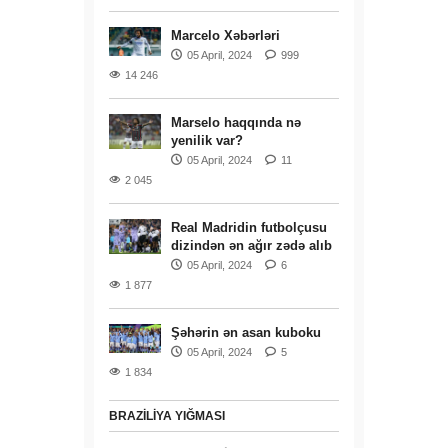
Marcelo Xəbərləri
05 April, 2024
999
14 246
Marselo haqqında nə
yenilik var?
05 April, 2024
11
2 045
Real Madridin futbolçusu
dizindən ən ağır zədə alıb
05 April, 2024
6
1 877
Şəhərin ən asan kuboku
05 April, 2024
5
1 834
BRAZILIYA YIĞMASI