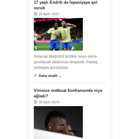
17 yaşlı Endrik də İspaniyaya qol
vurub
05 April, 2024
Gələcək Madridist tezliklə onun evinə
çevriləcək stadionda fərqləndi. Parlaq
yoldaşlıq görüşündə
Daha ətraflı ...
Vinisius mətbuat konfransında niyə
ağladı?
05 April, 2024