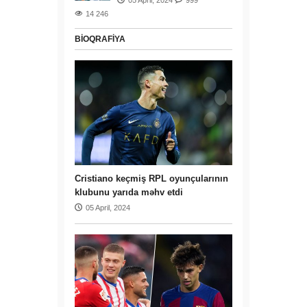
14 246
BIOQRAFIYA
Cristiano keçmiş RPL oyunçularının
klubunu yarıda məhv etdi
05 April, 2024