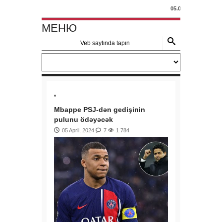
05.04.2024 - Marsel
МЕНЮ
Mbappe PSJ-dən gedişinin
pulunu ödəyəcək
05 April, 2024
7
1 784