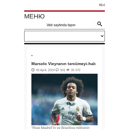
05.04.2024 - Marsel
МЕНЮ
Marselo Vieyranın tərcümeyi-halı
05 April, 2024
931
30 370
“Real Madrid”in və Braziliya millisinin