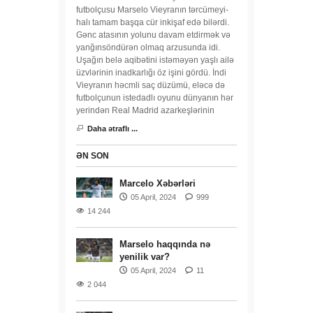
futbolçusu Marselo Vieyranın tərcümeyi-
halı tamam başqa cür inkişaf edə bilərdi.
Gənc atasının yolunu davam etdirmək və
yanğınsöndürən olmaq arzusunda idi.
Uşağın belə aqibətini istəməyən yaşlı ailə
üzvlərinin inadkarlığı öz işini gördü. İndi
Vieyranın həcmli saç düzümü, eləcə də
futbolçunun istedadlı oyunu dünyanın hər
yerindən Real Madrid azarkeşlərinin
Daha ətraflı ...
ƏN SON
Marcelo Xəbərləri
05 April, 2024
999
14 244
Marselo haqqında nə
yenilik var?
05 April, 2024
11
2 044