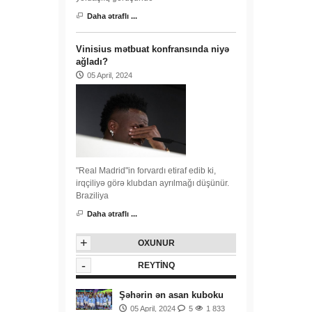
Daha ətraflı ...
Vinisius mətbuat konfransında niyə
ağladı?
05 April, 2024
"Real Madrid"in forvardı etiraf edib ki,
irqçiliyə görə klubdan ayrılmağı düşünür.
Braziliya
Daha ətraflı ...
+
OXUNUR
-
REYTINQ
Şəhərin ən asan kuboku
05 April, 2024
5
1 833