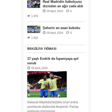
Real Madridin futbolçusu
dizindən ən ağır zədə alıb
05 April, 2024
6
1 876
Şəhərin ən asan kuboku
05 April, 2024
5
1 833
BRAZILIYA YIĞMASI
17 yaşlı Endrik də İspaniyaya qol
vurub
05 April, 2024
Gələcək Madridist tezliklə onun evinə
çevriləcək stadionda fərqləndi. Parlaq
yoldaşlıq görüşündə