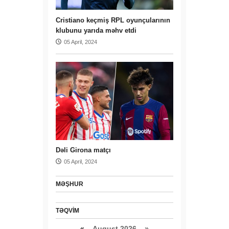
Cristiano keçmiş RPL oyunçularının
klubunu yarıda məhv etdi
05 April, 2024
Dəli Girona matçı
05 April, 2024
MƏŞHUR
TƏQVIM
«
August 2026 »