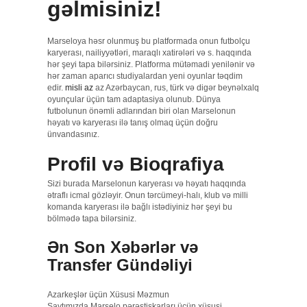
gəlmisiniz!
Marseloya həsr olunmuş bu platformada onun futbolçu
karyerası, nailiyyətləri, maraqlı xatirələri və s. haqqında
hər şeyi tapa bilərsiniz. Platforma mütəmadi yenilənir və
hər zaman aparıcı studiyalardan yeni oyunlar təqdim
edir.
misli az
az Azərbaycan, rus, türk və digər beynəlxalq
oyunçular üçün tam adaptasiya olunub. Dünya
futbolunun önəmli adlarından biri olan Marselonun
həyatı və karyerası ilə tanış olmaq üçün doğru
ünvandasınız.
Profil və Bioqrafiya
Sizi burada Marselonun karyerası və həyatı haqqında
ətraflı icmal gözləyir. Onun tərcümeyi-halı, klub və milli
komanda karyerası ilə bağlı istədiyiniz hər şeyi bu
bölmədə tapa bilərsiniz.
Ən Son Xəbərlər və
Transfer Gündəliyi
Azarkeşlər üçün Xüsusi Məzmun
Saytımızda Marselo pərəstişkarları üçün xüsusi