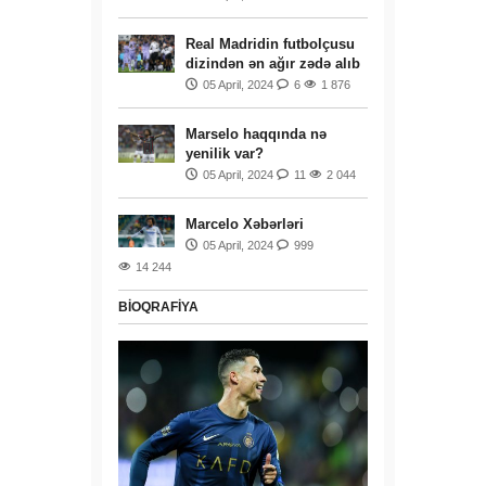
Real Madridin futbolçusu
dizindən ən ağır zədə alıb
05 April, 2024
6
1 876
Marselo haqqında nə
yenilik var?
05 April, 2024
11
2 044
Marcelo Xəbərləri
05 April, 2024
999
14 244
BIOQRAFIYA